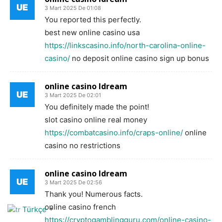
3 Mart 2025 De 01:08
You reported this perfectly.
best new online casino usa
https://linkscasino.info/north-carolina-online-
casino/
no deposit online casino sign up bonus
online casino ldream
3 Mart 2025 De 02:01
You definitely made the point!
slot casino online real money
https://combatcasino.info/craps-online/
online
casino no restrictions
online casino ldream
3 Mart 2025 De 02:56
Thank you! Numerous facts.
online casino french
Türkçe
▼
https://cryptogamblingguru.com/online-casino-