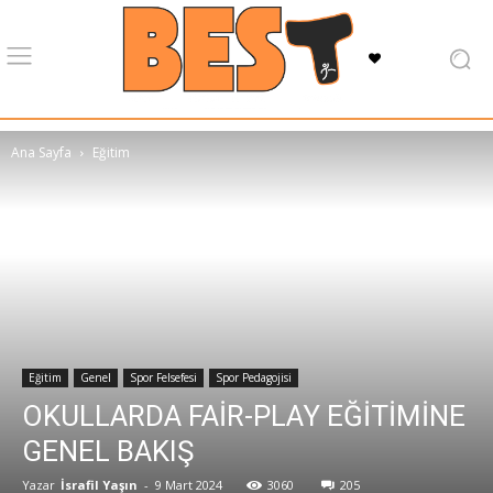
Ana Sayfa
Eğitim
Eğitim
Genel
Spor Felsefesi
Spor Pedagojisi
OKULLARDA FAİR-PLAY EĞİTİMİNE
GENEL BAKIŞ
Yazar
İsrafil Yaşın
-
9 Mart 2024
3060
205