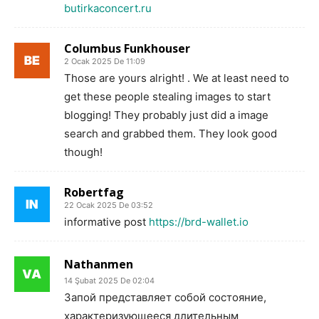
butirkaconcert.ru
Columbus Funkhouser
2 Ocak 2025 De 11:09
Those are yours alright! . We at least need to
get these people stealing images to start
blogging! They probably just did a image
search and grabbed them. They look good
though!
Robertfag
22 Ocak 2025 De 03:52
informative post
https://brd-wallet.io
Nathanmen
14 Şubat 2025 De 02:04
Запой представляет собой состояние,
характеризующееся длительным