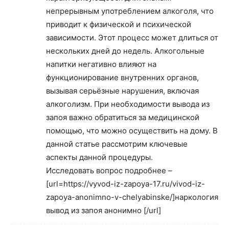
непрерывным употреблением алкоголя, что
приводит к физической и психической
зависимости. Этот процесс может длиться от
нескольких дней до недель. Алкогольные
напитки негативно влияют на
функционирование внутренних органов,
вызывая серьёзные нарушения, включая
алкоголизм. При необходимости вывода из
запоя важно обратиться за медицинской
помощью, что можно осуществить на дому. В
данной статье рассмотрим ключевые
аспекты данной процедуры.
Исследовать вопрос подробнее –
[url=https://vyvod-iz-zapoya-17.ru/vivod-iz-
zapoya-anonimno-v-chelyabinske/]наркология
вывод из запоя анонимно [/url]