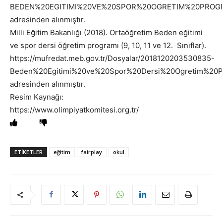
BEDEN%20EGITIMI%20VE%20SPOR%20OGRETIM%20PROGR
adresinden alınmıştır.
Milli Eğitim Bakanlığı (2018). Ortaöğretim Beden eğitimi
ve spor dersi öğretim programı (9, 10, 11 ve 12. Sınıflar).
https://mufredat.meb.gov.tr/Dosyalar/2018120203530835-
Beden%20Egitimi%20ve%20Spor%20Dersi%20Ogretim%20
adresinden alınmıştır.
Resim Kaynağı:
https://www.olimpiyatkomitesi.org.tr/
ETIKETLER
eğitim
fairplay
okul