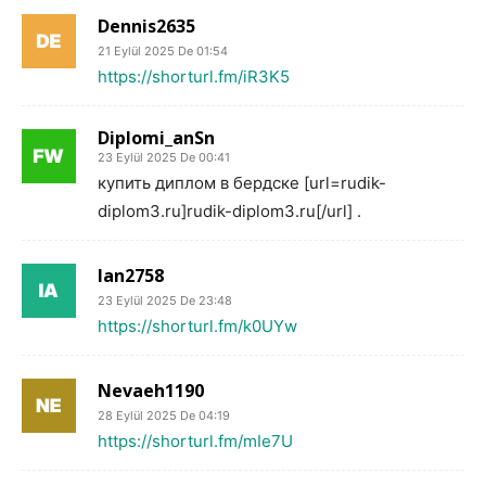
Dennis2635
21 Eylül 2025 De 01:54
https://shorturl.fm/iR3K5
Diplomi_anSn
23 Eylül 2025 De 00:41
купить диплом в бердске [url=rudik-
diplom3.ru]rudik-diplom3.ru[/url] .
Ian2758
23 Eylül 2025 De 23:48
https://shorturl.fm/k0UYw
Nevaeh1190
28 Eylül 2025 De 04:19
https://shorturl.fm/mIe7U