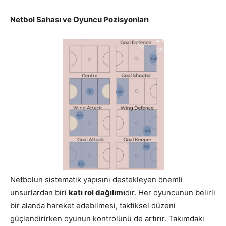
Netbol Sahası ve Oyuncu Pozisyonları
Netbolun sistematik yapısını destekleyen önemli
unsurlardan biri
katı rol dağılımı
dır. Her oyuncunun belirli
bir alanda hareket edebilmesi, taktiksel düzeni
güçlendirirken oyunun kontrolünü de artırır. Takımdaki