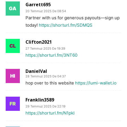
Garrett695
20 Temmuz 2025 De 08:54
Partner with us for generous payouts—sign up
today!
https://shorturl.fm/SDMQS
Clifton2021
27 Temmuz 2025 De 19:39
https://shorturl.fm/3NT60
DanielVal
28 Temmuz 2025 De 04:37
hop over to this website
https://lumi-wallet.io
Franklin3589
29 Temmuz 2025 De 22:19
https://shorturl.fm/N1pkI