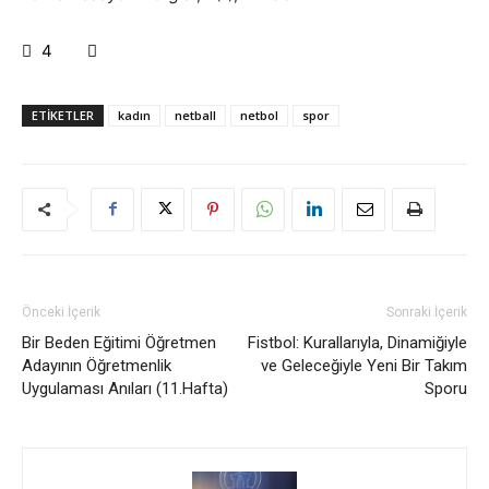
4
ETIKETLER
kadın
netball
netbol
spor
Önceki İçerik
Sonraki İçerik
Bir Beden Eğitimi Öğretmen
Fistbol: Kurallarıyla, Dinamiğiyle
Adayının Öğretmenlik
ve Geleceğiyle Yeni Bir Takım
Uygulaması Anıları (11.Hafta)
Sporu