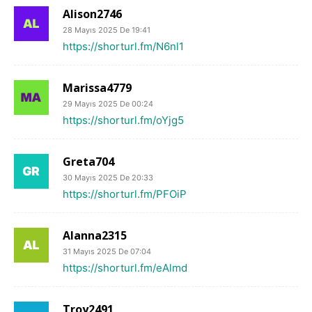
Alison2746
28 Mayıs 2025 De 19:41
https://shorturl.fm/N6nl1
Marissa4779
29 Mayıs 2025 De 00:24
https://shorturl.fm/oYjg5
Greta704
30 Mayıs 2025 De 20:33
https://shorturl.fm/PFOiP
Alanna2315
31 Mayıs 2025 De 07:04
https://shorturl.fm/eAlmd
Troy2491