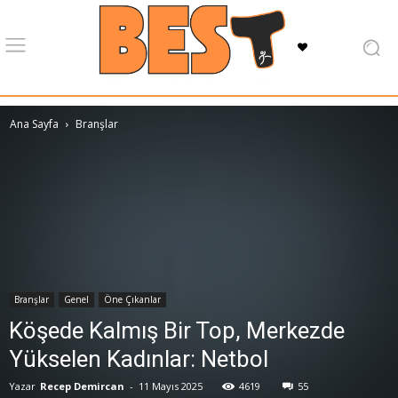
Ana Sayfa
Branşlar
Branşlar
Genel
Öne Çıkanlar
Köşede Kalmış Bir Top, Merkezde
Yükselen Kadınlar: Netbol
Yazar
Recep Demircan
-
11 Mayıs 2025
4619
55