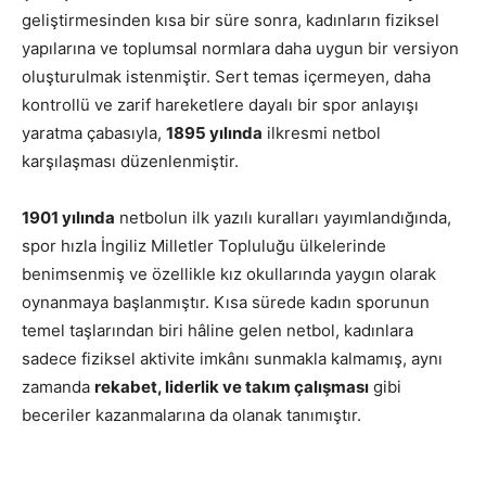
geliştirmesinden kısa bir süre sonra, kadınların fiziksel
yapılarına ve toplumsal normlara daha uygun bir versiyon
oluşturulmak istenmiştir. Sert temas içermeyen, daha
kontrollü ve zarif hareketlere dayalı bir spor anlayışı
yaratma çabasıyla,
1895 yılında
ilk
resmi netbol
karşılaşması düzenlenmiştir.
1901 yılında
netbolun ilk yazılı kuralları yayımlandığında,
spor hızla İngiliz Milletler Topluluğu ülkelerinde
benimsenmiş ve özellikle kız okullarında yaygın olarak
oynanmaya başlanmıştır. Kısa sürede kadın sporunun
temel taşlarından biri hâline gelen netbol, kadınlara
sadece fiziksel aktivite imkânı sunmakla kalmamış, aynı
zamanda
rekabet, liderlik ve takım çalışması
gibi
beceriler kazanmalarına da olanak tanımıştır.