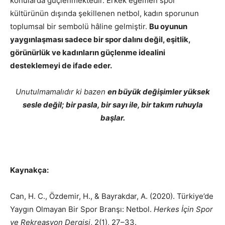
konularda güçlenmektedir. Erkek egemen spor
kültürünün dışında şekillenen netbol, kadın sporunun
toplumsal bir sembolü hâline gelmiştir.
Bu oyunun
yaygınlaşması sadece bir spor dalını değil, eşitlik,
görünürlük ve kadınların güçlenme idealini
desteklemeyi de ifade eder.
Unutulmamalıdır ki bazen
en büyük değişimler yüksek
sesle değil; bir pasla, bir sayı ile, bir takım ruhuyla
başlar.
Kaynakça:
Can, H. C., Özdemir, H., & Bayrakdar, A. (2020). Türkiye’de
Yaygın Olmayan Bir Spor Branşı: Netbol.
Herkes İçin Spor
ve Rekreasyon Dergisi
, 2(1), 27–33.