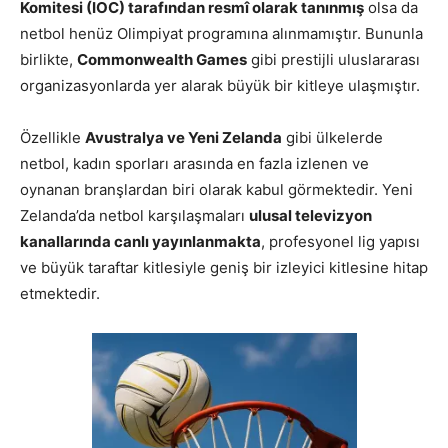
Komitesi (IOC) tarafından resmî olarak tanınmış
olsa da
netbol henüz Olimpiyat programına alınmamıştır. Bununla
birlikte,
Commonwealth Games
gibi prestijli uluslararası
organizasyonlarda yer alarak büyük bir kitleye ulaşmıştır.
Özellikle
Avustralya ve Yeni Zelanda
gibi ülkelerde
netbol, kadın sporları arasında en fazla izlenen ve
oynanan branşlardan biri olarak kabul görmektedir. Yeni
Zelanda’da netbol karşılaşmaları
ulusal televizyon
kanallarında canlı yayınlanmakta
, profesyonel lig yapısı
ve büyük taraftar kitlesiyle geniş bir izleyici kitlesine hitap
etmektedir.