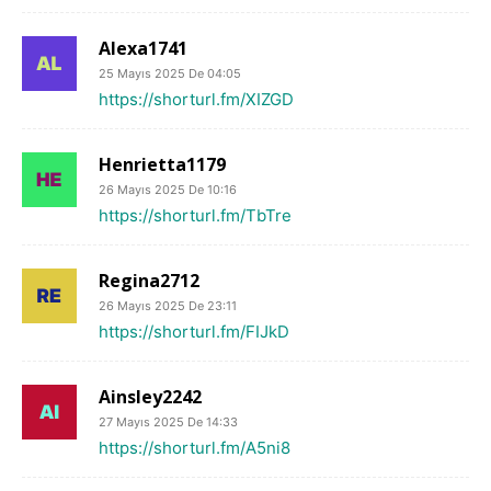
Alexa1741
25 Mayıs 2025 De 04:05
https://shorturl.fm/XIZGD
Henrietta1179
26 Mayıs 2025 De 10:16
https://shorturl.fm/TbTre
Regina2712
26 Mayıs 2025 De 23:11
https://shorturl.fm/FIJkD
Ainsley2242
27 Mayıs 2025 De 14:33
https://shorturl.fm/A5ni8