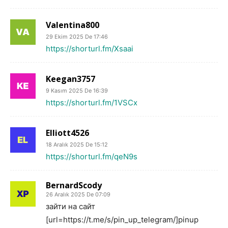
Valentina800
29 Ekim 2025 De 17:46
https://shorturl.fm/Xsaai
Keegan3757
9 Kasım 2025 De 16:39
https://shorturl.fm/1VSCx
Elliott4526
18 Aralık 2025 De 15:12
https://shorturl.fm/qeN9s
BernardScody
26 Aralık 2025 De 07:09
зайти на сайт
[url=https://t.me/s/pin_up_telegram/]pinup