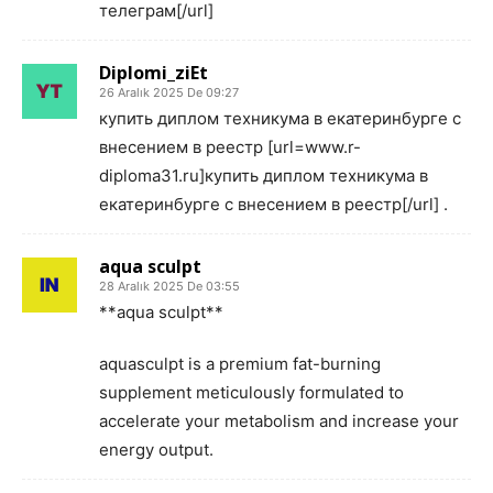
телеграм[/url]
Diplomi_ziEt
26 Aralık 2025 De 09:27
купить диплом техникума в екатеринбурге с
внесением в реестр [url=www.r-
diploma31.ru]купить диплом техникума в
екатеринбурге с внесением в реестр[/url] .
aqua sculpt
28 Aralık 2025 De 03:55
**aqua sculpt**
aquasculpt is a premium fat-burning
supplement meticulously formulated to
accelerate your metabolism and increase your
energy output.