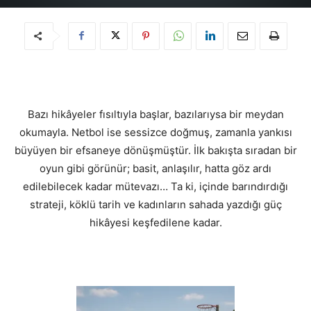
Bazı hikâyeler fısıltıyla başlar, bazılarıysa bir meydan
okumayla. Netbol ise sessizce doğmuş, zamanla yankısı
büyüyen bir efsaneye dönüşmüştür. İlk bakışta sıradan bir
oyun gibi görünür; basit, anlaşılır, hatta göz ardı
edilebilecek kadar mütevazı… Ta ki, içinde barındırdığı
strateji, köklü tarih ve kadınların sahada yazdığı güç
hikâyesi keşfedilene kada
r.