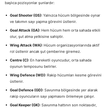
başlıca pozisyonlar şunlardır:
Goal Shooter (GS):
Yalnızca hücum bölgesinde oynar
ve takımın sayı yapma görevini üstlenir.
Goal Attack (GA):
Hem hücum hem orta sahada etkili
olur, şut atma yetkisine sahiptir.
Wing Attack (WA):
Hücum organizasyonlarında aktif
rol üstlenir ancak şut çemberine giremez.
Centre (C):
En hareketli oyuncudur, orta sahada
oyunun temposunu belirler.
Wing Defence (WD):
Rakip hücumları kesme görevini
üstlenir.
Goal Defence (GD):
Savunma bölgesinde yer alarak
rakip oyuncuların sayı yapmasını önlemeye çalışır.
Goal Keeper (GK):
Savunma hattının son noktasıdır,